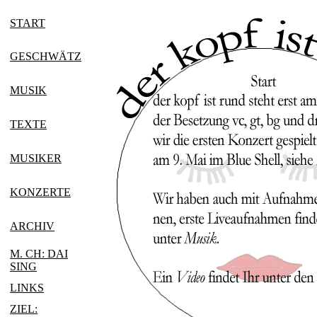
START
GESCHWÄTZ
MUSIK
TEXTE
MUSIKER
KONZERTE
ARCHIV
M. CH: DAI
S
ING
L
INKS
ZIEL: